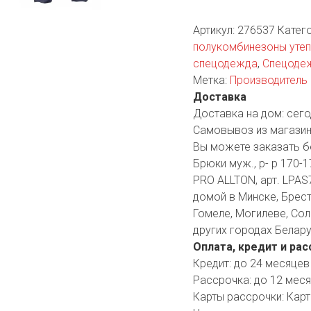
YORK
AR
Артикул:
276537
Катег
полукомбинезоны уте
спецодежда
,
Спецоде
Метка:
Производитель 
TA
Доставка
Доставка на дом:
сего
ARIUS
Самовывоз из магазин
Вы можете заказать б
Брюки муж., р- р 170-1
PRO ALLTON, арт. LPAS7
домой в Минске, Бресте
Гомеле, Могилеве, Сол
других городах Белару
Оплата, кредит и рас
Кредит:
до 24 месяцев
Рассрочка:
до 12 мес
Карты рассрочки:
Карт