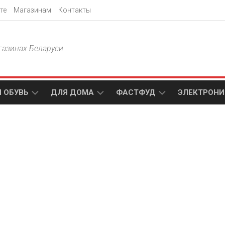
те
Магазинам
Контакты
газинах Беларуси
 ОБУВЬ
ДЛЯ ДОМА
ФАСТФУД
ЭЛЕКТРОНИ
Т
АКСАМИТ
ДОДО
МТС
ПИЦЦА
АМИ
ТЕХНО
МЕБЕЛЬ
ПАПА
ПЛЮС
ДЖОНС
П
БЛАКИТ
ЭЛЕКТРО
BURGER
ЦА
KING
ГАЛАМАРТ
5
ЭЛЕМЕНТ
АСТЕР
DOMINO`S
МАСТАК
PIZZA
A1