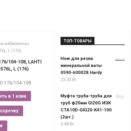
LADA
МОНОМА
УНИВЕРМАГИ
ДОКТОР
ТД
ВЕТ
“НА
RENAULT
ЦАРСКО
ИНТЕРНЕТ-
НЕМИГЕ”
ЗОЛОТО
21VEK.BY
МАГАЗИНЫ
ПЛАНЕТ
VOLKSW
ЗДОРОВ
ЦУМ
ZIKO
ТОП-ТОВАРЫ
ГУМ
7
лукомбинезоны
КАРАТ
6L, L (176)
БЕЛАРУ
Нож для резки
I`M
176/104-108, LAHTI
минеральной ваты
КИРМАШ
S76L, L (176)
0590-600028 Hardy
23.33
Br
70-176/104-108
ить в 1 клик
Муфта труба-труба для
труб ф20мм GI20G ИЭК
CTA10D-GIG20-K41-100
ассрочку
(2шт.)
0.48
Br
е