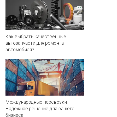
ЗЛАТКА
PULL&BE
ЗОРИНА
SERGE
КВАРТАЛ
ВКУСА
SHAGOVI
Как выбрать качественные
автозапчасти для ремонта
КОПЕЕЧКА
STRADIV
автомобиля?
КОПИЛКА
ZARA
КОРОНА
ПОСТТОРГ
РАДУГА
РОДНЫ
КУТ
Международные перевозки:
Надежное решение для вашего
РУБЛЕВСКИЙ
бизнеса