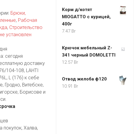
Корм д/котят
ории:
Брюки,
MIOGATTO с курицей,
пленные
,
Рабочая
400г
жда
,
Строительство
7.47
Br
не установлен
Крючок мебельный Z-
дня
341 черный DOMOLETTI
а:
сегодня
12.57
Br
есплатную доставку
76/104-108, LAHTI
6L, L (176) к себе
Отвод желоба ф120
, Гродно, Витебске,
10.91
Br
игорске, Борисове и
си.
срочка
яцев
а покупок, Халва,