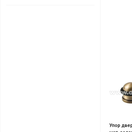
САНТА
СОСЕДИ
ХИТ!
Упор две