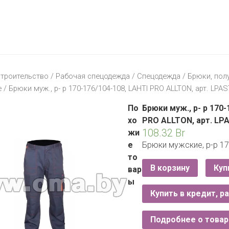
МАТЕРИК
KFC
I-
STORE
МИЛЯ
MCDONALD’S
LIFE
ОМА
:)
ПИНСКДРЕВ
троительство
/
Рабочая спецодежда
/
Спецодежда
/
Брюки, по
КОРОНА
е
/ Брюки муж., р- р 170-176/104-108, LAHTI PRO ALLTON, арт. LPAS7
ТЕХНО
СКЛАД
НА
По
Брюки муж., р- р 170-
МКАД
хо
PRO ALLTON, арт. LPA
108.32
Br
жи
ТРИ
е
Брюки мужские, р-р 1
ЦЕНЫ
то
FIX
E
В корзину
Куп
вар
PRICE
ы
Купить в кредит, р
HOME&YOU
CARE
JYSK
Подробнее о товар