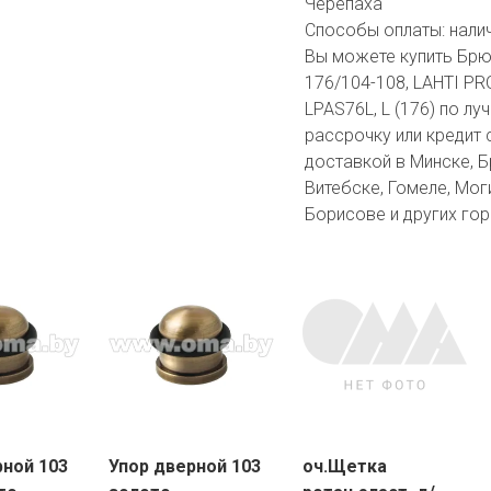
Черепаха
Способы оплаты:
нали
Вы можете купить Брюк
176/104-108, LAHTI PRO
LPAS76L, L (176) по лу
рассрочку или кредит 
доставкой в Минске, Бр
Витебске, Гомеле, Мог
Борисове и других гор
рной 103
Упор дверной 103
оч.Щетка