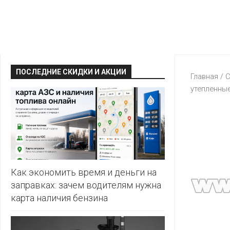
КРАВТ
АЛМИ
BERSHKA
МАГИЯ
БЕЛМАРКЕТ
CAPRICE
МИЛА
ДИОНИС
CONTE
ОСТРОВ
ПОСЛЕДНИЕ СКИДКИ И АКЦИИ
ВЕСТА
Главная
/
С
ЧИСТОТЫ
H&M
утепленны
И
ВИТАЛЮР
ВКУСА
KARI
ГИППО
HEALTH&BEAUTY
LC
ГРОШЫК
WAIKIKI
КАТАЛОГИ
AVON
ДОБРОНОМ
MARK
FORMELL
FABERLIC
Как экономить время и деньги на
ДОМАШНИЙ
заправках: зачем водителям нужна
MINIMAX
ORIFLAME
карта наличия бензина
ЕВРОКЭШ
MOTHER
ЕВРООПТ
OSTIN