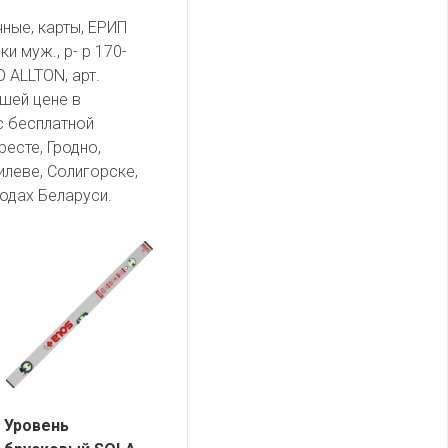
чные, карты, ЕРИП
и муж., р- р 170-
 ALLTON, арт.
чшей цене в
с бесплатной
есте, Гродно,
илеве, Солигорске,
одах Беларуси.
Уровень