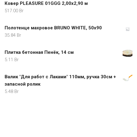
Ковер PLEASURE 01GGG 2,00x2,90 м
517.00
Br
Полотенце махровое BRUNO WHITE, 50х90
35.84
Br
Плитка бетонная Пенёк, 14 см
5.11
Br
Валик "Для работ с Лаками" 110мм, ручка 30см +
запасной ролик
5.48
Br