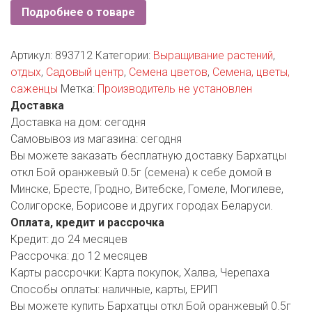
РОДНЫ КУТ
Подробнее о товаре
РУБЛЕВСКИЙ
Артикул:
893712
Категории:
Выращивание растений
,
САНТА
отдых
,
Садовый центр
,
Семена цветов
,
Семена, цветы,
саженцы
Метка:
Производитель не установлен
СОСЕДИ
Доставка
Доставка на дом:
сегодня
ХИТ!
Самовывоз из магазина:
сегодня
Вы можете заказать бесплатную доставку Бархатцы
откл Бой оранжевый 0.5г (семена) к себе домой в
Минске, Бресте, Гродно, Витебске, Гомеле, Могилеве,
Солигорске, Борисове и других городах Беларуси.
Оплата, кредит и рассрочка
Кредит:
до 24 месяцев
Рассрочка:
до 12 месяцев
Карты рассрочки:
Карта покупок, Халва, Черепаха
Способы оплаты:
наличные, карты, ЕРИП
Вы можете купить Бархатцы откл Бой оранжевый 0.5г