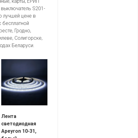
чные, карты, ЕРИП
. выключатель S201-
о лучшей цене в
с бесплатной
есте, Гродно,
илеве, Солигорске,
одах Беларуси.
Лента
светодиодная
Apeyron 10-31,