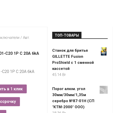
LADA
МОНОМА
УНИВЕРМАГИ
ДОКТОР
ТД
ВЕТ
“НА
RENAULT
ЦАРСКО
ИНТЕРНЕТ-
НЕМИГЕ”
ЗОЛОТО
21VEK.BY
МАГАЗИНЫ
ПЛАНЕТ
VOLKSW
ЗДОРОВ
ЦУМ
ZIKO
ТОП-ТОВАРЫ
ГУМ
7
ыключатели
/ Авт.
КАРАТ
БЕЛАРУ
Станок для бритья
I`M
01-C20 1P C 20A 6kA
GILLETTE Fusion
КИРМАШ
ProShield с 1 сменной
кассетой
-C20 1P C 20A 6kA
45.14
Br
ить в 1 клик
Порог алюм. угол
30мм/30мм/1,35м
серебро №87-01Н (СП
ассрочку
"КТМ-2000" ООО)