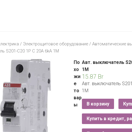
МАТЕРИК
KFC
I-
STORE
МИЛЯ
MCDONALD’S
LIFE
ОМА
:)
ПИНСКДРЕВ
лектрика
/
Электрощитовое оборудование
/
Автоматические в
КОРОНА
ь S201-C20 1P C 20A 6kA 1M
ТЕХНО
СКЛАД
НА
По
Авт. выключатель S2
МКАД
хо
1M
15.87
Br
жи
ТРИ
е
Авт. выключатель S201
ЦЕНЫ
то
1M
FIX
E
вар
PRICE
В корзину
Куп
ы
HOME&YOU
Купить в кредит, р
CARE
JYSK