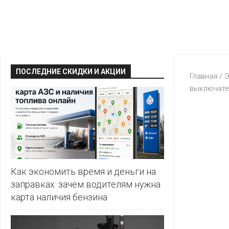
КРАВТ
АЛМИ
BERSHKA
МАГИЯ
БЕЛМАРКЕТ
CAPRICE
МИЛА
ДИОНИС
CONTE
ОСТРОВ
ПОСЛЕДНИЕ СКИДКИ И АКЦИИ
ВЕСТА
Главная
/
Э
ЧИСТОТЫ
H&M
выключател
И
ВИТАЛЮР
ВКУСА
KARI
ГИППО
HEALTH&BEAUTY
LC
ГРОШЫК
WAIKIKI
КАТАЛОГИ
AVON
ДОБРОНОМ
MARK
FORMELL
FABERLIC
Как экономить время и деньги на
ДОМАШНИЙ
заправках: зачем водителям нужна
MINIMAX
ORIFLAME
карта наличия бензина
ЕВРОКЭШ
MOTHER
ЕВРООПТ
OSTIN