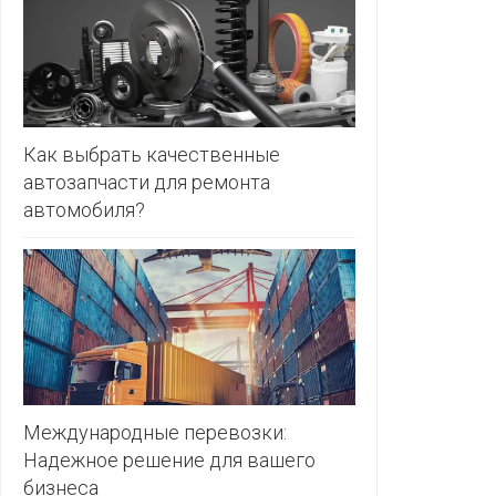
ЗЛАТКА
PULL&BE
ЗОРИНА
SERGE
КВАРТАЛ
ВКУСА
SHAGOVI
Как выбрать качественные
автозапчасти для ремонта
КОПЕЕЧКА
STRADIV
автомобиля?
КОПИЛКА
ZARA
КОРОНА
ПОСТТОРГ
РАДУГА
РОДНЫ
КУТ
Международные перевозки:
Надежное решение для вашего
РУБЛЕВСКИЙ
бизнеса