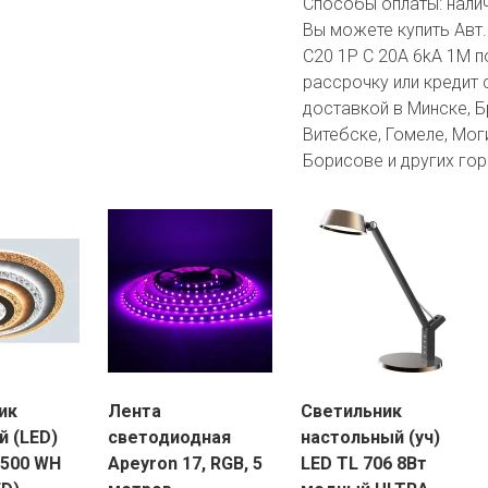
Способы оплаты:
нали
Вы можете купить Авт
C20 1P C 20A 6kA 1M п
рассрочку или кредит 
доставкой в Минске, Бр
Витебске, Гомеле, Мог
Борисове и других гор
ик
Лента
Светильник
й (LED)
светодиодная
настольный (уч)
/500 WH
Apeyron 17, RGB, 5
LED TL 706 8Вт