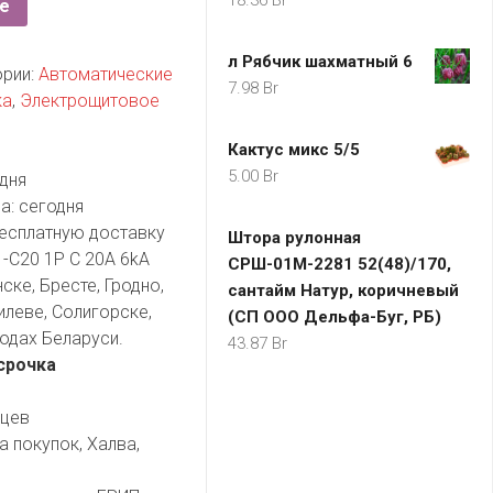
18.36
Br
е
л Рябчик шахматный 6
ории:
Автоматические
7.98
Br
ка
,
Электрощитовое
Кактус микс 5/5
5.00
Br
дня
а:
сегодня
есплатную доставку
Штора рулонная
-C20 1P C 20A 6kA
СРШ-01М-2281 52(48)/170,
ске, Бресте, Гродно,
сантайм Натур, коричневый
илеве, Солигорске,
(СП ООО Дельфа-Буг, РБ)
одах Беларуси.
43.87
Br
срочка
яцев
а покупок, Халва,