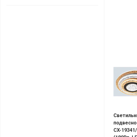
САНТА
СОСЕДИ
ХИТ!
Светильн
подвесно
CX-19341