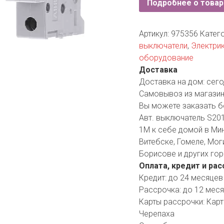
Подробнее о товар
YORK
AR
Артикул:
975356
Катег
выключатели
,
Электри
оборудование
TA
Доставка
Доставка на дом:
сего
ARIUS
Самовывоз из магазин
Вы можете заказать б
Авт. выключатель S201
1M к себе домой в Мин
Витебске, Гомеле, Мог
Борисове и других гор
Оплата, кредит и рас
Кредит:
до 24 месяцев
Рассрочка:
до 12 мес
Карты рассрочки:
Карт
Черепаха