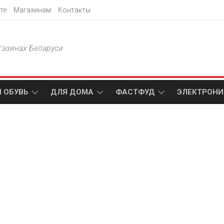
те
Магазинам
Контакты
газинах Беларуси
 ОБУВЬ
ДЛЯ ДОМА
ФАСТФУД
ЭЛЕКТРОНИ
Т
АКСАМИТ
ДОДО
МТС
ПИЦЦА
АМИ
ТЕХНО
МЕБЕЛЬ
ПАПА
ПЛЮС
ДЖОНС
П
БЛАКИТ
ЭЛЕКТРО
BURGER
ЦА
KING
ГАЛАМАРТ
5
ЭЛЕМЕНТ
АСТЕР
DOMINO`S
МАСТАК
PIZZA
A1