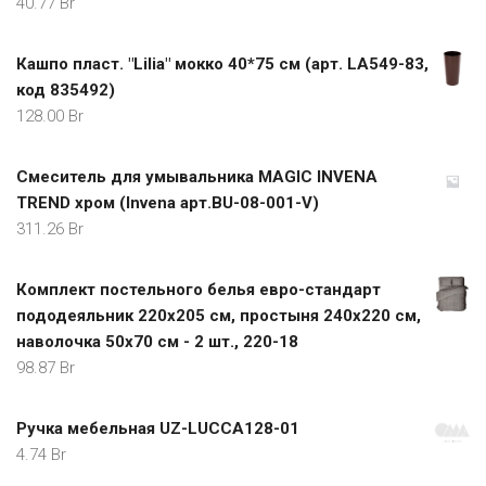
40.77
Br
Кашпо пласт. "Lilia" мокко 40*75 см (арт. LA549-83,
код 835492)
128.00
Br
Смеситель для умывальника MAGIC INVENA
TREND хром (Invena арт.BU-08-001-V)
311.26
Br
Комплект постельного белья евро-стандарт
пододеяльник 220х205 см, простыня 240х220 см,
наволочка 50х70 см - 2 шт., 220-18
98.87
Br
Ручка мебельная UZ-LUCCA128-01
4.74
Br