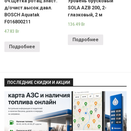
оч.Щетка ротац.эласт.
Уровень брусковый
д/очист.высок.давл.
SOLA AZB 200, 2-
BOSCH Aquatak
глазковый, 2 м
F016800211
136.49
Br
47.83
Br
Подробнее
Подробнее
ПОСЛЕДНИЕ СКИДКИ И АКЦИИ