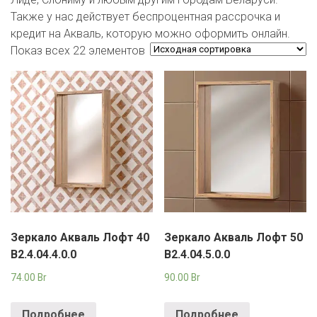
ЕВРОКЭШ
MARK FORMELLE
FIX PRICE
Также у нас действует беспроцентная рассрочка и
VOLKSWAGEN
ZIKO
ГУМ
ЕВРООПТ
кредит на Акваль, которую можно оформить онлайн.
MINIMAX
HOME&YOU
Показ всех 22 элементов
7 КАРАТ
БЕЛАРУСЬ
ЗЛАТКА
MOTHERCARE
JYSK
I`M
КИРМАШ
ЗОРИНА
OSTIN
YORK
КВАРТАЛ ВКУСА
PULL&BEAR
КОПЕЕЧКА
SERGE
КОПИЛКА
SHAGOVITA
КОРОНА
STRADIVARIUS
Зеркало Акваль Лофт 40
Зеркало Акваль Лофт 50
В2.4.04.4.0.0
В2.4.04.5.0.0
ПОСТТОРГ
ZARA
74.00
Br
90.00
Br
РАДУГА
Подробнее
Подробнее