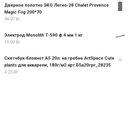
Дверное полотно ЭКО Легно-28 Chalet Provence
Magic Fog 200*70
94.97
Br
Электрод Monolith Т-590 ф 4 мм 1 кг
14.99
Br
Скетчбук-блокнот А5 20л. на гребне ArtSpace Cute
plants для акварели, 180г/м2 арт.Б5а20грг_28235
4.23
Br