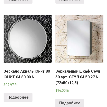
РОДНЫ КУТ
РУБЛЕВСКИЙ
САНТА
СОСЕДИ
ХИТ!
Зеркало Акваль Юнит 80
Зеркальный шкаф Сеул
ЮНИТ.04.80.00.N
50 арт. СЕУЛ.04.50.27.N
(72х50х12,5)
307.97
Br
196.00
Br
Подробнее
Подробнее