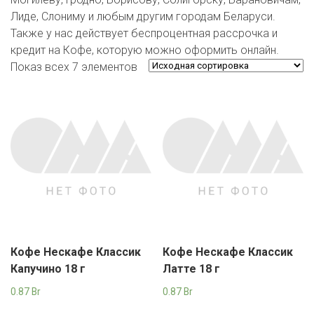
ЕВРОКЭШ
MARK FORMELLE
FIX PRICE
Лиде, Слониму и любым другим городам Беларуси.
VOLKSWAGEN
ZIKO
ГУМ
ЕВРООПТ
Также у нас действует беспроцентная рассрочка и
MINIMAX
HOME&YOU
кредит на Кофе, которую можно оформить онлайн.
7 КАРАТ
БЕЛАРУСЬ
ЗЛАТКА
Показ всех 7 элементов
MOTHERCARE
JYSK
I`M
КИРМАШ
ЗОРИНА
OSTIN
YORK
КВАРТАЛ ВКУСА
PULL&BEAR
КОПЕЕЧКА
SERGE
КОПИЛКА
SHAGOVITA
КОРОНА
STRADIVARIUS
Кофе Нескафе Классик
Кофе Нескафе Классик
ПОСТТОРГ
ZARA
Капучино 18 г
Латте 18 г
РАДУГА
0.87
Br
0.87
Br