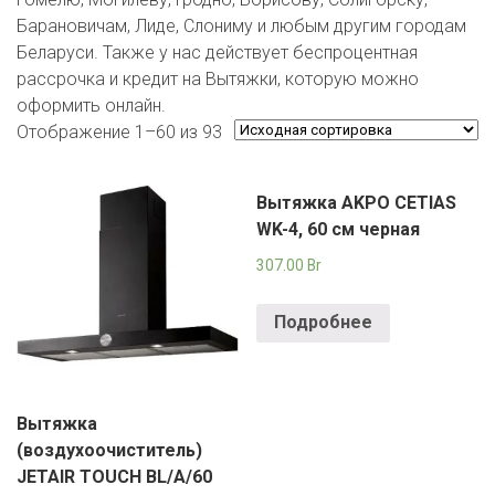
ЕВРОКЭШ
MARK FORMELLE
FIX PRICE
Барановичам, Лиде, Слониму и любым другим городам
VOLKSWAGEN
ZIKO
ГУМ
ЕВРООПТ
Беларуси. Также у нас действует беспроцентная
MINIMAX
HOME&YOU
рассрочка и кредит на Вытяжки, которую можно
7 КАРАТ
БЕЛАРУСЬ
ЗЛАТКА
оформить онлайн.
MOTHERCARE
JYSK
Отображение 1–60 из 93
I`M
КИРМАШ
ЗОРИНА
OSTIN
YORK
КВАРТАЛ ВКУСА
Вытяжка AKPO CETIAS
PULL&BEAR
WK-4, 60 см черная
КОПЕЕЧКА
SERGE
307.00
Br
КОПИЛКА
SHAGOVITA
Подробнее
КОРОНА
STRADIVARIUS
ПОСТТОРГ
ZARA
Вытяжка
РАДУГА
(воздухоочиститель)
JETAIR TOUCH BL/A/60