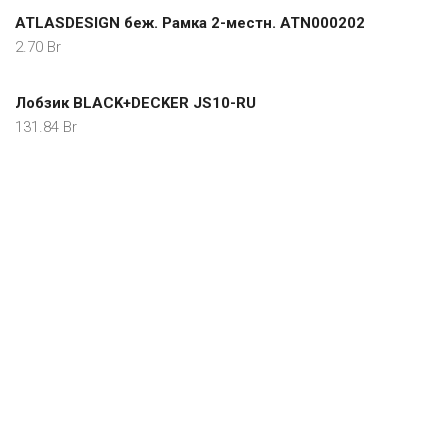
ATLASDESIGN беж. Рамка 2-местн. ATN000202
2.70
Br
Лобзик BLACK+DECKER JS10-RU
131.84
Br