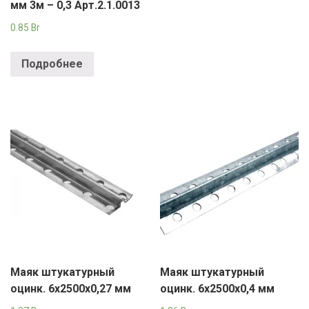
РОДНЫ КУТ
мм 3м – 0,3 Арт.2.1.0013
0.85
Br
РУБЛЕВСКИЙ
Подробнее
САНТА
СОСЕДИ
ХИТ!
Маяк штукатурный
Маяк штукатурный
оцинк. 6х2500х0,27 мм
оцинк. 6х2500х0,4 мм