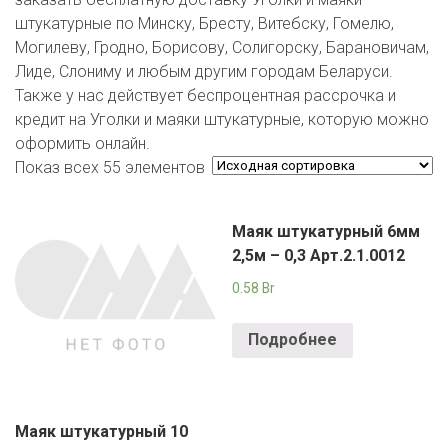
ЕВРОКЭШ
MARK FORMELLE
FIX PRICE
штукатурные по Минску, Бресту, Витебску, Гомелю,
VOLKSWAGEN
ZIKO
ГУМ
ЕВРООПТ
Могилеву, Гродно, Борисову, Солигорску, Барановичам,
MINIMAX
HOME&YOU
Лиде, Слониму и любым другим городам Беларуси.
7 КАРАТ
БЕЛАРУСЬ
ЗЛАТКА
Также у нас действует беспроцентная рассрочка и
MOTHERCARE
JYSK
кредит на Уголки и маяки штукатурные, которую можно
I`M
КИРМАШ
ЗОРИНА
оформить онлайн.
OSTIN
YORK
Показ всех 55 элементов
КВАРТАЛ ВКУСА
PULL&BEAR
КОПЕЕЧКА
Маяк штукатурный 6мм
SERGE
2,5м – 0,3 Арт.2.1.0012
КОПИЛКА
SHAGOVITA
0.58
Br
КОРОНА
STRADIVARIUS
Подробнее
ПОСТТОРГ
ZARA
РАДУГА
Маяк штукатурный 10