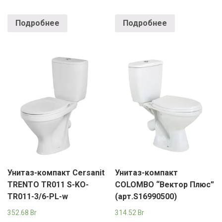
Подробнее
Подробнее
Унитаз-компакт Cersanit
Унитаз-компакт
TRENTO TR011 S-KO-
COLOMBO “Вектор Плюс”
TR011-3/6-PL-w
(арт.S16990500)
352.68
Br
314.52
Br