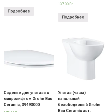
РОДНЫ КУТ
137.00
Br
Подробнее
РУБЛЕВСКИЙ
Подробнее
САНТА
СОСЕДИ
ХИТ!
Сиденье для унитаза с
Унитаз (чаша)
микролифтом Grohe Bau
напольный
Ceramic, 39493000
безободковый Grohe
Bau Ceramic арт.