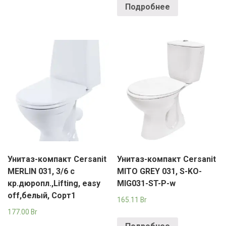
Подробнее
Унитаз-компакт Cersanit
Унитаз-компакт Cersanit
MERLIN 031, 3/6 с
MITO GREY 031, S-KO-
кр.дюропл.,Lifting, easy
MIG031-ST-P-w
off,белый, Сорт1
165.11
Br
177.00
Br