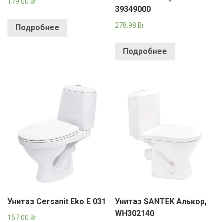
179.00
Br
39349000
278.98
Br
Подробнее
Подробнее
Унитаз Cersanit Eko E 031
Унитаз SANTEK Алькор,
WH302140
157.00
Br