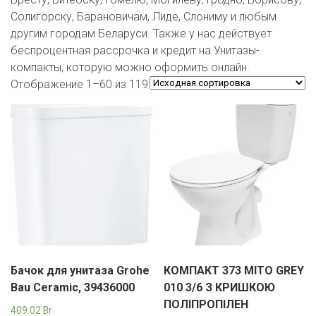
ЕВРОКЭШ
MARK FORMELLE
FIX PRICE
Солигорску, Барановичам, Лиде, Слониму и любым
VOLKSWAGEN
ZIKO
ГУМ
ЕВРООПТ
другим городам Беларуси. Также у нас действует
MINIMAX
HOME&YOU
беспроцентная рассрочка и кредит на Унитазы-
7 КАРАТ
БЕЛАРУСЬ
ЗЛАТКА
компакты, которую можно оформить онлайн.
MOTHERCARE
JYSK
Отображение 1–60 из 119
I`M
КИРМАШ
ЗОРИНА
OSTIN
YORK
КВАРТАЛ ВКУСА
PULL&BEAR
КОПЕЕЧКА
SERGE
КОПИЛКА
SHAGOVITA
КОРОНА
STRADIVARIUS
ПОСТТОРГ
ZARA
Бачок для унитаза Grohe
КОМПАКТ 373 MITO GREY
РАДУГА
Bau Ceramic, 39436000
010 3/6 З КРИШКОЮ
ПОЛІПРОПІЛЕН
409.02
Br