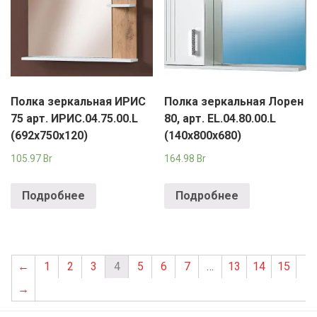
Полка зеркальная ИРИС
Полка зеркальная Лорен
75 арт. ИРИС.04.75.00.L
80, арт. EL.04.80.00.L
(692х750х120)
(140х800х680)
105.97
Br
164.98
Br
Подробнее
Подробнее
←
1
2
3
4
5
6
7
…
13
14
15
→