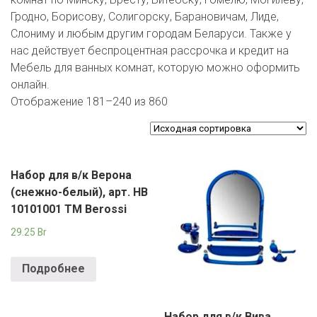
ЕВРОКЭШ
MARK FORMELLE
FIX PRICE
Гродно, Борисову, Солигорску, Барановичам, Лиде,
VOLKSWAGEN
ZIKO
ГУМ
ЕВРООПТ
Слониму и любым другим городам Беларуси. Также у
MINIMAX
HOME&YOU
нас действует беспроцентная рассрочка и кредит на
7 КАРАТ
БЕЛАРУСЬ
ЗЛАТКА
Мебель для ванных комнат, которую можно оформить
MOTHERCARE
JYSK
онлайн.
I`M
КИРМАШ
ЗОРИНА
Отображение 181–240 из 860
OSTIN
YORK
КВАРТАЛ ВКУСА
PULL&BEAR
КОПЕЕЧКА
SERGE
Набор для в/к Верона
(снежно-белый), арт. НВ
КОПИЛКА
SHAGOVITA
10101001 TM Berossi
КОРОНА
STRADIVARIUS
29.25
Br
ПОСТТОРГ
ZARA
Подробнее
РАДУГА
Набор для в/к Вива