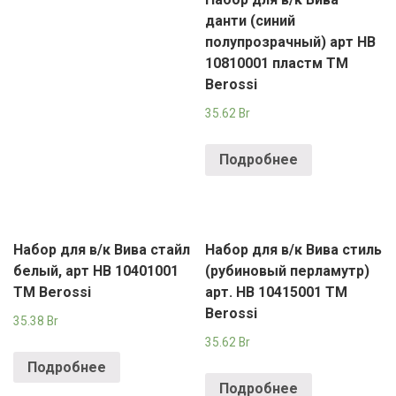
РОДНЫ КУТ
данти (синий
полупрозрачный) арт НВ
РУБЛЕВСКИЙ
10810001 пластм TM
САНТА
Berossi
35.62
Br
СОСЕДИ
Подробнее
ХИТ!
Набор для в/к Вива стайл
Набор для в/к Вива стиль
белый, арт НВ 10401001
(рубиновый перламутр)
TM Berossi
арт. НВ 10415001 TM
Berossi
35.38
Br
35.62
Br
Подробнее
Подробнее