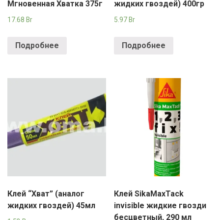
РОДНЫ КУТ
Мгновенная Хватка 375г
жидких гвоздей) 400гр
17.68
Br
5.97
Br
РУБЛЕВСКИЙ
Подробнее
Подробнее
САНТА
СОСЕДИ
ХИТ!
Клей “Хват” (аналог
Клей SikaMaxTack
жидких гвоздей) 45мл
invisible жидкие гвозди
бесцветный, 290 мл