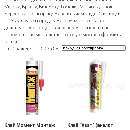
ЕВРОКЭШ
MARK FORMELLE
FIX PRICE
Минску, Бресту, Витебску, Гомелю, Могилеву, Гродно,
VOLKSWAGEN
ZIKO
ГУМ
ЕВРООПТ
Борисову, Солигорску, Барановичам, Лиде, Слониму и
MINIMAX
HOME&YOU
любым другим городам Беларуси. Также у нас
7 КАРАТ
БЕЛАРУСЬ
ЗЛАТКА
действует беспроцентная рассрочка и кредит на
MOTHERCARE
JYSK
Строительные монтажные, которую можно оформить
I`M
КИРМАШ
ЗОРИНА
онлайн.
OSTIN
YORK
Отображение 1–60 из 88
КВАРТАЛ ВКУСА
PULL&BEAR
КОПЕЕЧКА
SERGE
КОПИЛКА
SHAGOVITA
КОРОНА
STRADIVARIUS
ПОСТТОРГ
ZARA
РАДУГА
Клей Момент Монтаж
Клей “Хват” (аналог