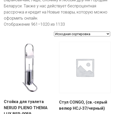
ЕВРОКЭШ
MARK FORMELLE
FIX PRICE
Беларуси. Также у нас действует беспроцентная
VOLKSWAGEN
ZIKO
ГУМ
ЕВРООПТ
рассрочка и кредит на Новые товары, которую можно
MINIMAX
HOME&YOU
оформить онлайн.
7 КАРАТ
БЕЛАРУСЬ
ЗЛАТКА
Отображение 961–1020 из 1133
MOTHERCARE
JYSK
I`M
КИРМАШ
ЗОРИНА
OSTIN
YORK
КВАРТАЛ ВКУСА
PULL&BEAR
КОПЕЕЧКА
SERGE
КОПИЛКА
SHAGOVITA
КОРОНА
STRADIVARIUS
ПОСТТОРГ
ZARA
Стойка для туалета
Стул CONGO, (св.-серый
РАДУГА
NERUD PLIENO THEMA
велюр HCJ-37/черный)
LUX BSP-0059