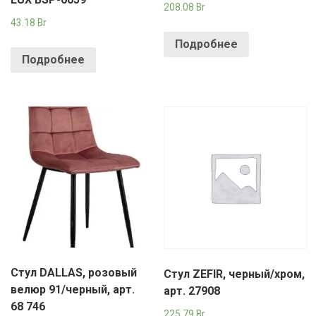
РОДНЫ КУТ
208.08
Br
43.18
Br
РУБЛЕВСКИЙ
Подробнее
Подробнее
САНТА
СОСЕДИ
ХИТ!
Стул DALLAS, розовый
Стул ZEFIR, черный/хром,
велюр 91/черный, арт.
арт. 27908
68 746
225.79
Br