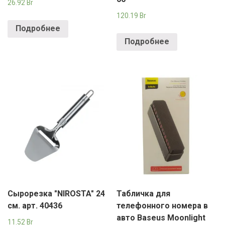
26.92
Br
120.19
Br
Подробнее
Подробнее
Сырорезка "NIROSTA" 24
Табличка для
см. арт. 40436
телефонного номера в
авто Baseus Moonlight
11.52
Br