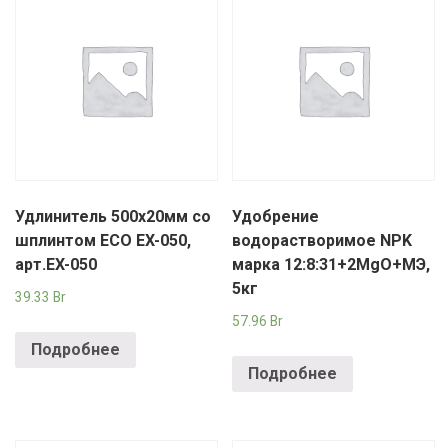
Удлинитель 500х20мм со
Удобрение
шплинтом ECO EX-050,
водорастворимое NPK
арт.EX-050
марка 12:8:31+2MgO+МЭ,
5кг
39.33
Br
57.96
Br
Подробнее
Подробнее