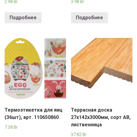
2.98
Br
3.98
Br
Подробнее
Подробнее
Термоэтикетка для яиц
Террасная доска
(36шт), арт. 110650860
27х142х3000мм, сорт АВ,
лиственница
7.38
Br
37.82
Br