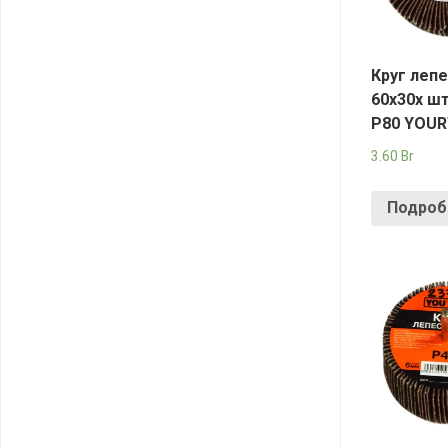
Круг леп
60х30х ш
Р80 YOU
3.60
Br
Подроб