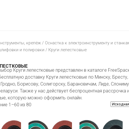
МАТЕРИК
KFC
I-
STORE
МИЛЯ
MCDONALD’S
LIFE
ОМА
:)
ПИНСКДРЕВ
нструменты, крепёж
/
Оснастка к электроинструменту и станка
КОРОНА
шлифовки и полировки
/ Круги лепестковые
ТЕХНО
СКЛАД
НА
МКАД
ЕПЕСТКОВЫЕ
ыбор Круги лепестковые представлен в каталоге FreeSpac
ТРИ
бесплатную доставку Круги лепестковые по Минску, Бресту,
ЦЕНЫ
 Гродно, Борисову, Солигорску, Барановичам, Лиде, Слоним
еларуси. Также у нас действует беспроцентная рассрочка и
FIX
E
ые, которую можно оформить онлайн.
PRICE
ие 1–60 из 80
HOME&YOU
CARE
JYSK