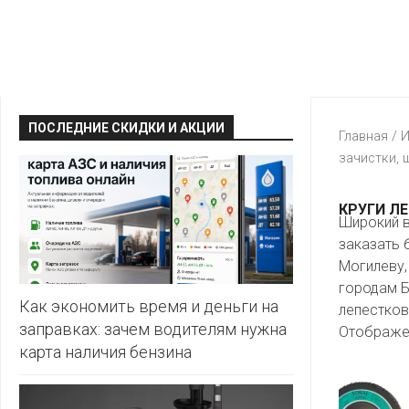
КРАВТ
АЛМИ
BERSHKA
МАГИЯ
БЕЛМАРКЕТ
CAPRICE
МИЛА
ДИОНИС
CONTE
ОСТРОВ
ПОСЛЕДНИЕ СКИДКИ И АКЦИИ
ВЕСТА
Главная
/
И
ЧИСТОТЫ
H&M
зачистки, 
И
ВИТАЛЮР
ВКУСА
KARI
ГИППО
КРУГИ Л
HEALTH&BEAUTY
Широкий в
LC
ГРОШЫК
WAIKIKI
заказать 
КАТАЛОГИ
AVON
Могилеву,
ДОБРОНОМ
MARK
городам Б
FORMELL
FABERLIC
Как экономить время и деньги на
лепестков
ДОМАШНИЙ
заправках: зачем водителям нужна
Отображен
MINIMAX
ORIFLAME
карта наличия бензина
ЕВРОКЭШ
MOTHER
ЕВРООПТ
OSTIN