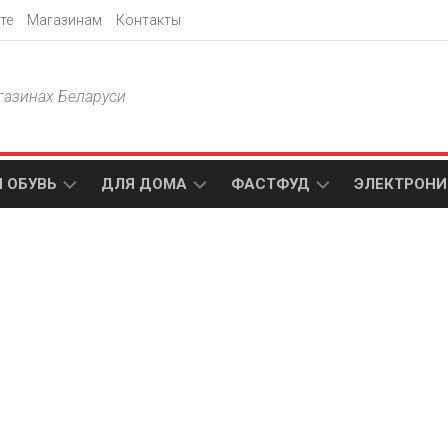
те
Магазинам
Контакты
газинах Беларуси
 ОБУВЬ
ДЛЯ ДОМА
ФАСТФУД
ЭЛЕКТРОНИ
Т
АКСАМИТ
ДОДО
МТС
ПИЦЦА
АМИ
ТЕХНО
МЕБЕЛЬ
ПАПА
ПЛЮС
ДЖОНС
П
БЛАКИТ
ЭЛЕКТРО
BURGER
ЦА
KING
ГАЛАМАРТ
5
ЭЛЕМЕНТ
АСТЕР
DOMINO`S
МАСТАК
PIZZA
A1