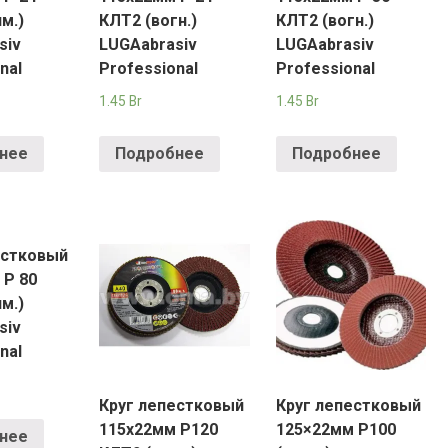
м.)
КЛT2 (вогн.)
КЛT2 (вогн.)
siv
LUGAabrasiv
LUGAabrasiv
nal
Professional
Professional
1.45
Br
1.45
Br
нее
Подробнее
Подробнее
естковый
 Р 80
м.)
siv
nal
Круг лепестковый
Круг лепестковый
115х22мм Р120
125×22мм P100
нее