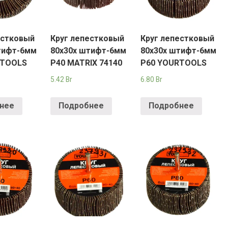
естковый
Круг лепестковый
Круг лепестковый
тифт-6мм
80х30х штифт-6мм
80х30х штифт-6мм
RTOOLS
Р40 MATRIX 74140
Р60 YOURTOOLS
5.42
Br
6.80
Br
нее
Подробнее
Подробнее