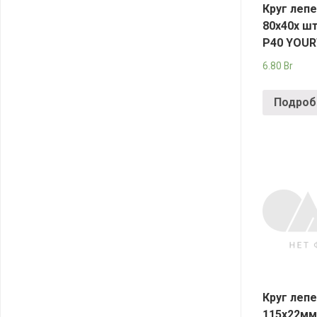
Круг леп
80х40х ш
Р40 YOU
6.80
Br
Подроб
Круг леп
115х22мм