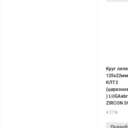
Круг леп
125х22мм
КЛT2
(цирконо
) LUGAabr
ZIRCON St
4.27
Br
Подроб