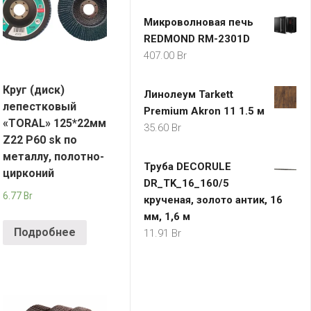
Микроволновая печь
REDMOND RM-2301D
407.00
Br
Круг (диск)
Линолеум Tarkett
лепестковый
Premium Akron 11 1.5 м
«TORAL» 125*22мм
35.60
Br
Z22 P60 sk по
металлу, полотно-
Труба DECORULE
цирконий
DR_ТK_16_160/5
6.77
Br
крученая, золото антик, 16
мм, 1,6 м
Подробнее
11.91
Br