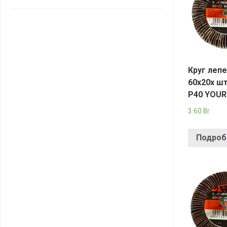
САНТА
СОСЕДИ
ХИТ!
Круг леп
60х20х ш
Р40 YOU
3.60
Br
Подроб