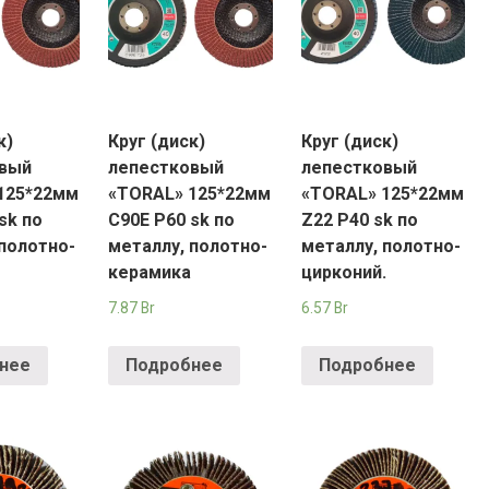
YORK
AR
TA
к)
Круг (диск)
Круг (диск)
овый
лепестковый
лепестковый
ARIUS
125*22мм
«TORAL» 125*22мм
«TORAL» 125*22мм
sk по
C90E P60 sk по
Z22 P40 sk по
 полотно-
металлу, полотно-
металлу, полотно-
керамика
цирконий.
7.87
Br
6.57
Br
нее
Подробнее
Подробнее