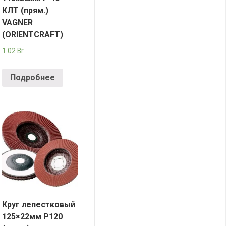
КЛТ (прям.)
VAGNER
(ORIENTCRАFT)
1.02
Br
Подробнее
Круг лепестковый
125×22мм P120