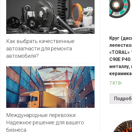
ЗЛАТКА
PULL&BE
ЗОРИНА
SERGE
КВАРТАЛ
ВКУСА
SHAGOVI
Круг (дис
Как выбрать качественные
лепестк
автозапчасти для ремонта
КОПЕЕЧКА
STRADIV
«TORAL» 
автомобиля?
C90E P40 
КОПИЛКА
ZARA
металлу,
КОРОНА
керамика
7.87
Br
ПОСТТОРГ
РАДУГА
Подроб
РОДНЫ
КУТ
Международные перевозки:
Надежное решение для вашего
РУБЛЕВСКИЙ
бизнеса