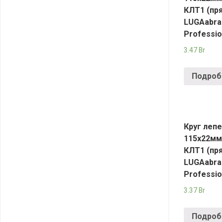
КЛT1 (пря
LUGAabra
Professio
3.47
Br
Подроб
Круг леп
115х22мм
КЛT1 (пря
LUGAabra
Professio
3.37
Br
Подроб