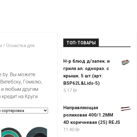
LADA
МОНОМА
УНИВЕРМАГИ
ДОКТОР
ТД
ВЕТ
“НА
RENAULT
ЦАРСКО
ИНТЕРНЕТ-
НЕМИГЕ”
ЗОЛОТО
21VEK.BY
МАГАЗИНЫ
ПЛАНЕТ
VOLKSW
ЗДОРОВ
ЦУМ
ZIKO
ТОП-ТОВАРЫ
ГУМ
7
м
/
Оснастка для
КАРАТ
БЕЛАРУ
Н-р блюд д/запек. и
I`M
гриля ал. однораз. с
КИРМАШ
e.by. Вы можете
крышк. 5 шт.(арт.
 Витебску, Гомелю,
BSP62L&Lids-5)
у и любым другим
5.17
Br
 кредит на Круги
Направляющая
роликовая 400/1.2MM
4D коричневая (25) REJS
11.40
Br