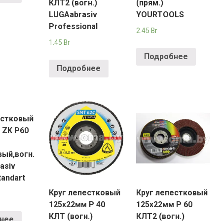
КЛT2 (вогн.)
(прям.)
LUGAabrasiv
YOURTOOLS
Professional
2.45
Br
1.45
Br
Подробнее
Подробнее
естковый
 ZK P60
вый,вогн.
asiv
andart
Круг лепестковый
Круг лепестковый
125х22мм Р 40
125х22мм Р 60
КЛТ (вогн.)
КЛT2 (вогн.)
нее