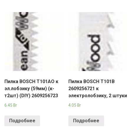
Пилка BOSCH T101AO к
Пилка BOSCH T101B
эл.лобзику (59мм) (к-
2609256721 к
т2шт) (DIY) 2609256723
электролобзику, 2 штуки
6.45
Br
4.05
Br
Подробнее
Подробнее