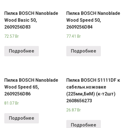
Пилка BOSCH Nanoblade
Пилка BOSCH Nanoblade
Wood Basic 50,
Wood Speed 50,
2609256D83
2609256D84
72.57
Br
77.41
Br
Подробнее
Подробнее
Пилка BOSCH Nanoblade
Пилка BOSCH S1111DF к
Wood Speed 65,
сабельн.ножовке
2609256D86
(225мм,БиМ) (к-т2шт)
2608656273
81.07
Br
26.87
Br
Подробнее
Подробнее