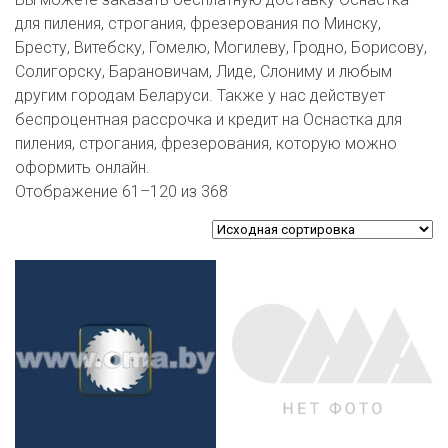
ЕВРОКЭШ
MARK FORMELLE
FIX PRICE
для пиления, строгания, фрезерования по Минску,
VOLKSWAGEN
ZIKO
ГУМ
ЕВРООПТ
Бресту, Витебску, Гомелю, Могилеву, Гродно, Борисову,
MINIMAX
HOME&YOU
Солигорску, Барановичам, Лиде, Слониму и любым
7 КАРАТ
БЕЛАРУСЬ
ЗЛАТКА
другим городам Беларуси. Также у нас действует
MOTHERCARE
JYSK
беспроцентная рассрочка и кредит на Оснастка для
I`M
КИРМАШ
ЗОРИНА
пиления, строгания, фрезерования, которую можно
OSTIN
YORK
оформить онлайн.
КВАРТАЛ ВКУСА
PULL&BEAR
Отображение 61–120 из 368
КОПЕЕЧКА
SERGE
КОПИЛКА
SHAGOVITA
КОРОНА
STRADIVARIUS
ПОСТТОРГ
ZARA
РАДУГА