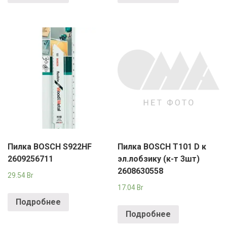
Пилка BOSCH S922HF
Пилка BOSCH T101 D к
2609256711
эл.лобзику (к-т 3шт)
2608630558
29.54
Br
17.04
Br
Подробнее
Подробнее