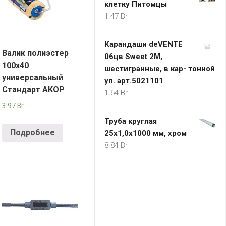
клетку Питомцы
1.47
Br
Карандаши deVENTE
Валик полиэстер
06цв Sweet 2М,
100х40
шестигранные, в кар- тонной
универсальный
уп. арт.5021101
Стандарт АКОР
1.64
Br
3.97
Br
Труба круглая
Подробнее
25x1,0x1000 мм, хром
8.84
Br