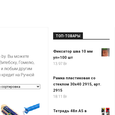
LADA
МОНОМА
УНИВЕРМАГИ
ДОКТОР
ТД
ВЕТ
“НА
RENAULT
ЦАРСКО
ИНТЕРНЕТ-
НЕМИГЕ”
ЗОЛОТО
21VEK.BY
МАГАЗИНЫ
ПЛАНЕТ
VOLKSW
ЗДОРОВ
ЦУМ
ZIKO
ТОП-ТОВАРЫ
ГУМ
7
КАРАТ
БЕЛАРУ
Фиксатор шва 10 мм
I`M
.by. Вы можете
уп=100 шт
КИРМАШ
Витебску, Гомелю,
13.97
Br
у и любым другим
 кредит на Ручной
Рамка пластиковая со
стеклом 30х40 2915, арт.
2915
18.11
Br
Тетрадь 48л А5 в