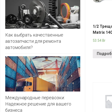
ЗЛАТКА
PULL&BE
ЗОРИНА
SERGE
КВАРТАЛ
1/2 Трещ
ВКУСА
SHAGOVI
Matrix 14
Как выбрать качественные
автозапчасти для ремонта
53.54
Br
КОПЕЕЧКА
STRADIV
автомобиля?
КОПИЛКА
ZARA
Подроб
КОРОНА
ПОСТТОРГ
РАДУГА
РОДНЫ
КУТ
Международные перевозки:
Надежное решение для вашего
РУБЛЕВСКИЙ
бизнеса