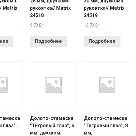
ухкомп.
26 мм, двухкомп.
30 мм, двухкомп.
/ Matrix
рукоятка// Matrix
рукоятка// Matrix
24518
24519
9.73
Br
10.73
Br
нее
Подробнее
Подробнее
тамеска
Долото-стамеска
Долото-стамеска
 глаз",
"Тигровый глаз", 6
"Тигровый глаз", 8
мм, двухком.
мм,