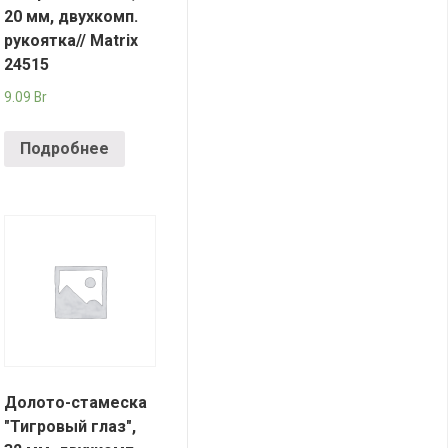
20 мм, двухкомп.
рукоятка// Matrix
24515
9.09
Br
Подробнее
Долото-стамеска
"Тигровый глаз",