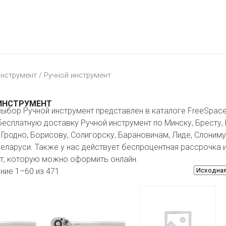
МАТЕРИК
KFC
I-
STORE
МИЛЯ
MCDONALD’S
LIFE
ОМА
:)
ПИНСКДРЕВ
нструмент
/ Ручной инструмент
КОРОНА
ТЕХНО
СКЛАД
НА
ИНСТРУМЕНТ
ыбор Ручной инструмент представлен в каталоге FreeSpace
МКАД
бесплатную доставку Ручной инструмент по Минску, Бресту, 
ТРИ
 Гродно, Борисову, Солигорску, Барановичам, Лиде, Слоним
ЦЕНЫ
еларуси. Также у нас действует беспроцентная рассрочка и
т, которую можно оформить онлайн.
FIX
E
ие 1–60 из 471
PRICE
HOME&YOU
CARE
JYSK