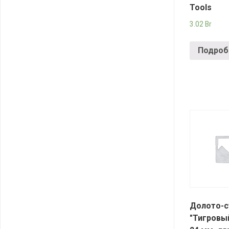
Tools
3.02
Br
Подроб
Долото-с
"Тигровый