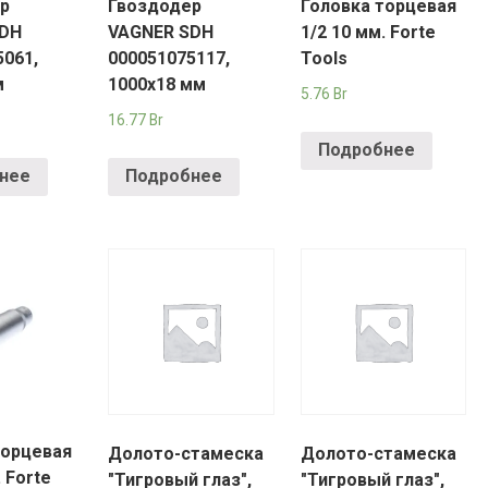
р
Гвоздодер
Головка торцевая
SDH
VAGNER SDH
1/2 10 мм. Forte
5061,
000051075117,
Tools
м
1000х18 мм
5.76
Br
16.77
Br
Подробнее
нее
Подробнее
торцевая
Долото-стамеска
Долото-стамеска
. Forte
"Тигровый глаз",
"Тигровый глаз",