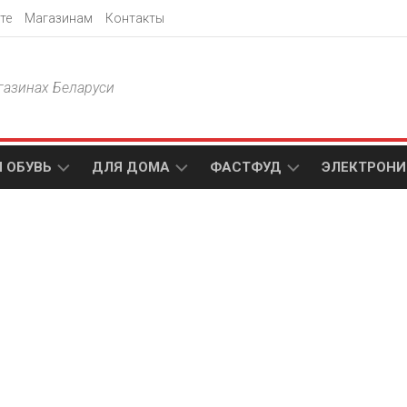
те
Магазинам
Контакты
газинах Беларуси
 ОБУВЬ
ДЛЯ ДОМА
ФАСТФУД
ЭЛЕКТРОНИ
Т
АКСАМИТ
ДОДО
МТС
ПИЦЦА
АМИ
ТЕХНО
МЕБЕЛЬ
ПАПА
ПЛЮС
ДЖОНС
П
БЛАКИТ
ЭЛЕКТРО
BURGER
ЦА
KING
ГАЛАМАРТ
5
ЭЛЕМЕНТ
АСТЕР
DOMINO`S
МАСТАК
PIZZA
A1