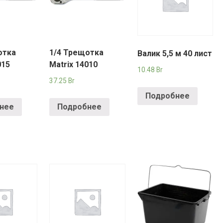
YORK
AR
отка
1/4 Трещотка
Валик 5,5 м 40 лист
TA
015
Matrix 14010
10.48
Br
37.25
Br
ARIUS
Подробнее
нее
Подробнее