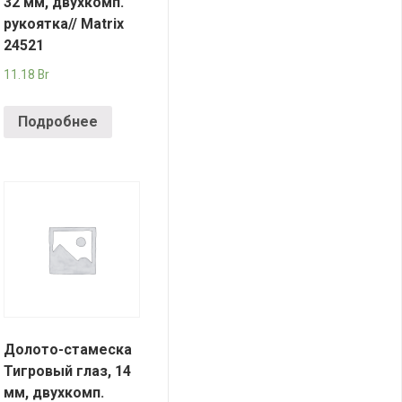
32 мм, двухкомп.
рукоятка// Matrix
24521
11.18
Br
Подробнее
Долото-стамеска
Тигровый глаз, 14
мм, двухкомп.