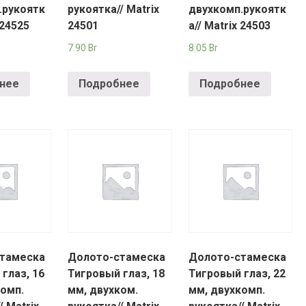
.рукоятк
рукоятка// Matrix
двухкомп.рукоятк
 24525
24501
а// Matrix 24503
7.90
Br
8.05
Br
нее
Подробнее
Подробнее
тамеска
Долото-стамеска
Долото-стамеска
глаз, 16
Тигровый глаз, 18
Тигровый глаз, 22
комп.
мм, двухком.
мм, двухкомп.