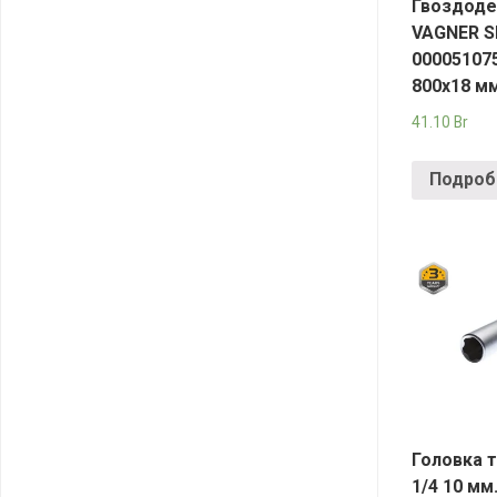
Гвоздоде
VAGNER 
00005107
800х18 м
41.10
Br
Подроб
Головка 
1/4 10 мм