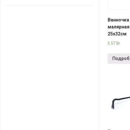
САНТА
СОСЕДИ
Ванночка
малярная
ХИТ!
25х32см
3.57
Br
Подроб