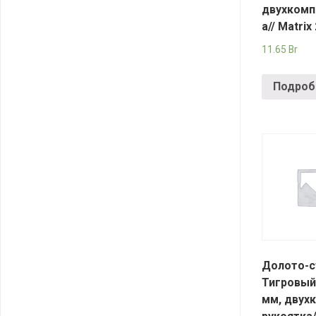
двухкомп
а// Matrix
11.65
Br
Подроб
Долото-с
Тигровый 
мм, двух