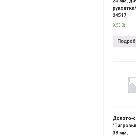
24 мм, дв
рукоятка/
24517
9.53
Br
Подроб
Долото-с
"Тигровый
38 мм,