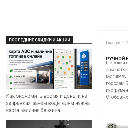
КРАВТ
АЛМИ
BERSHKA
МАГИЯ
БЕЛМАРКЕТ
CAPRICE
МИЛА
ДИОНИС
CONTE
ОСТРОВ
ПОСЛЕДНИЕ СКИДКИ И АКЦИИ
ВЕСТА
Главная
/
И
ЧИСТОТЫ
H&M
И
ВИТАЛЮР
ВКУСА
KARI
РУЧНОЙ 
Широкий в
ГИППО
HEALTH&BEAUTY
заказать 
LC
ГРОШЫК
WAIKIKI
Могилеву,
КАТАЛОГИ
AVON
городам Б
ДОБРОНОМ
MARK
инструмен
FORMELL
FABERLIC
Как экономить время и деньги на
Отображен
ДОМАШНИЙ
заправках: зачем водителям нужна
MINIMAX
ORIFLAME
карта наличия бензина
ЕВРОКЭШ
MOTHER
ЕВРООПТ
OSTIN