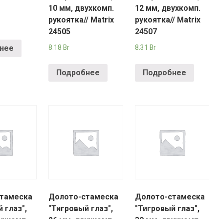
10 мм, двухкомп.
12 мм, двухкомп.
рукоятка// Matrix
рукоятка// Matrix
24505
24507
8.18
Br
8.31
Br
нее
Подробнее
Подробнее
тамеска
Долото-стамеска
Долото-стамеска
 глаз",
"Тигровый глаз",
"Тигровый глаз",