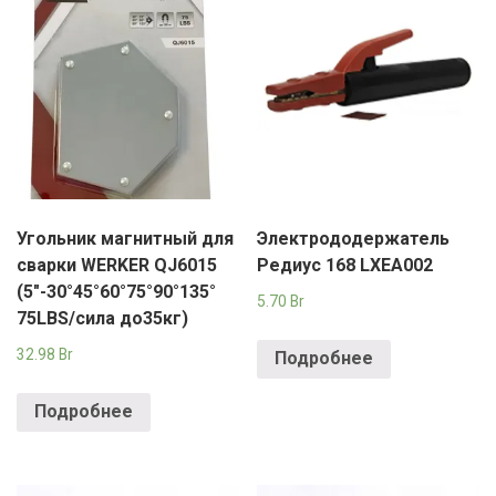
Угольник магнитный для
Электрододержатель
сварки WERKER QJ6015
Редиус 168 LXEA002
(5"-30°45°60°75°90°135°
5.70
Br
75LBS/сила до35кг)
32.98
Br
Подробнее
Подробнее