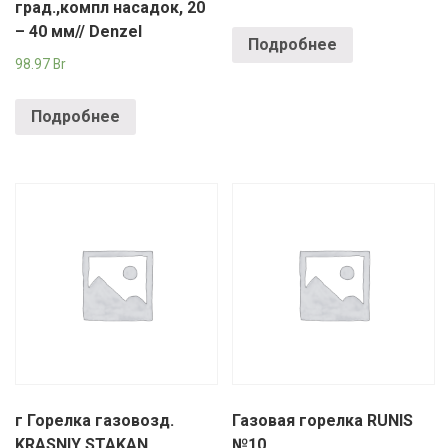
РОДНЫ КУТ
град.,компл насадок, 20
– 40 мм// Denzel
Подробнее
РУБЛЕВСКИЙ
98.97
Br
САНТА
Подробнее
СОСЕДИ
ХИТ!
г Горелка газовозд.
Газовая горелка RUNIS
KRASNIY STAKAN
№10