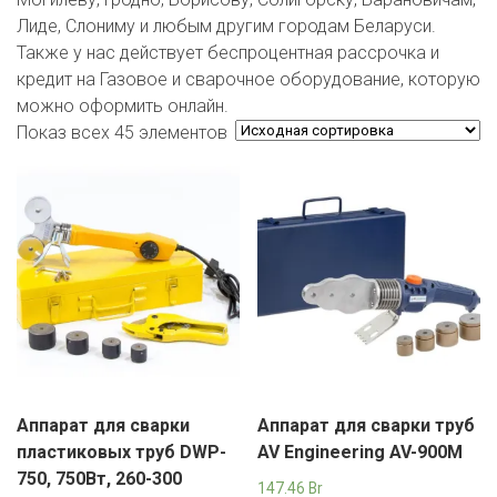
ЕВРОКЭШ
MARK FORMELLE
FIX PRICE
Лиде, Слониму и любым другим городам Беларуси.
VOLKSWAGEN
ZIKO
ГУМ
ЕВРООПТ
Также у нас действует беспроцентная рассрочка и
MINIMAX
HOME&YOU
кредит на Газовое и сварочное оборудование, которую
7 КАРАТ
БЕЛАРУСЬ
ЗЛАТКА
можно оформить онлайн.
MOTHERCARE
JYSK
Показ всех 45 элементов
I`M
КИРМАШ
ЗОРИНА
OSTIN
YORK
КВАРТАЛ ВКУСА
PULL&BEAR
КОПЕЕЧКА
SERGE
КОПИЛКА
SHAGOVITA
КОРОНА
STRADIVARIUS
ПОСТТОРГ
ZARA
Аппарат для сварки
Аппарат для сварки труб
РАДУГА
пластиковых труб DWP-
AV Engineering AV-900M
750, 750Вт, 260-300
147.46
Br