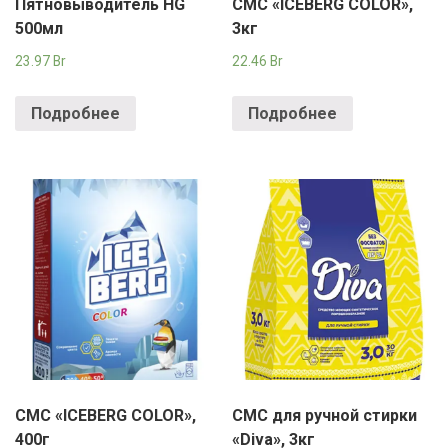
Пятновыводитель HG
СМС «ICEBERG COLOR»,
500мл
3кг
23.97
Br
22.46
Br
Подробнее
Подробнее
СМС «ICEBERG COLOR»,
СМС для ручной стирки
400г
«Diva», 3кг