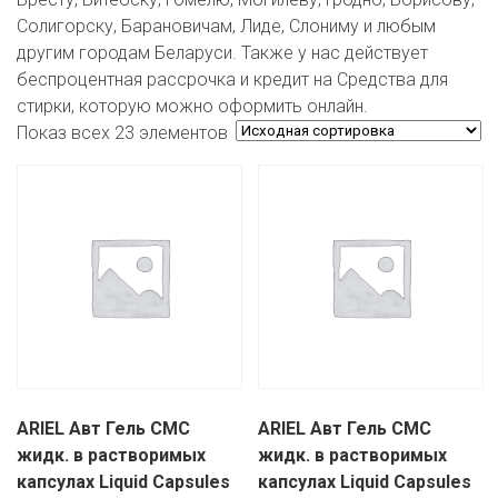
ЕВРОКЭШ
MARK FORMELLE
FIX PRICE
Солигорску, Барановичам, Лиде, Слониму и любым
VOLKSWAGEN
ZIKO
ГУМ
ЕВРООПТ
другим городам Беларуси. Также у нас действует
MINIMAX
HOME&YOU
беспроцентная рассрочка и кредит на Средства для
7 КАРАТ
БЕЛАРУСЬ
ЗЛАТКА
стирки, которую можно оформить онлайн.
MOTHERCARE
JYSK
Показ всех 23 элементов
I`M
КИРМАШ
ЗОРИНА
OSTIN
YORK
КВАРТАЛ ВКУСА
PULL&BEAR
КОПЕЕЧКА
SERGE
КОПИЛКА
SHAGOVITA
КОРОНА
STRADIVARIUS
ПОСТТОРГ
ZARA
ARIEL Авт Гель СМС
ARIEL Авт Гель СМС
РАДУГА
жидк. в растворимых
жидк. в растворимых
капсулах Liquid Capsules
капсулах Liquid Capsules