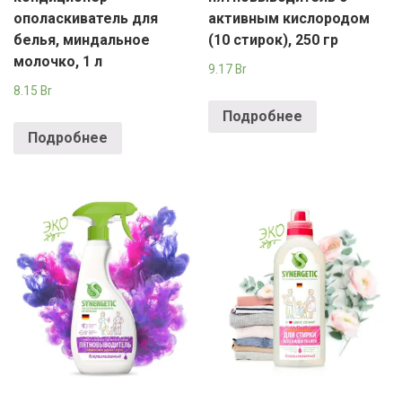
ополаскиватель для
активным кислородом
белья, миндальное
(10 стирок), 250 гр
молочко, 1 л
9.17
Br
8.15
Br
Подробнее
Подробнее